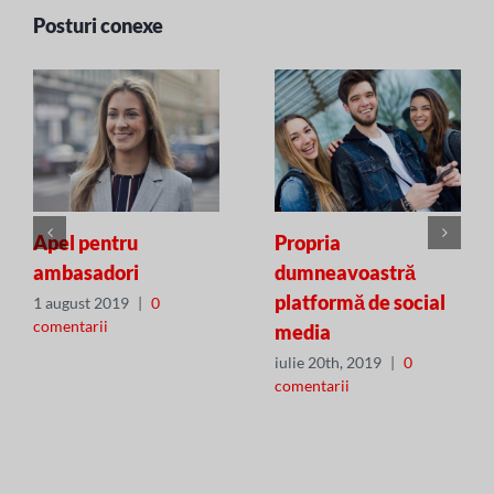
Posturi conexe
Apel pentru
Propria
ambasadori
dumneavoastră
platformă de social
1 august 2019
|
0
comentarii
media
iulie 20th, 2019
|
0
comentarii