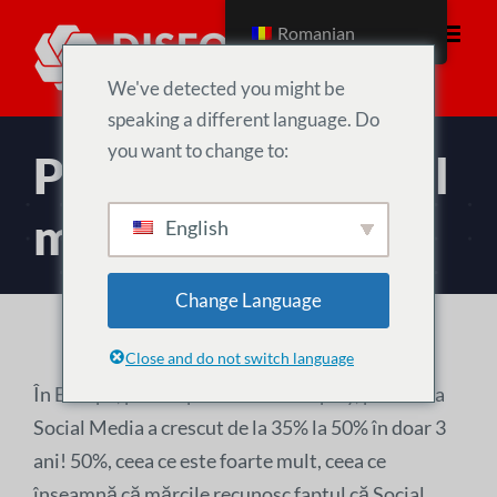
Treci
Romanian
la
conținut
We've detected you might be
speaking a different language. Do
you want to change to:
Publicitate în social
media
English
Change Language
Close and do not switch language
În Europa, pentru publicitatea display, ponderea
Social Media a crescut de la 35% la 50% în doar 3
ani! 50%, ceea ce este foarte mult, ceea ce
înseamnă că mărcile recunosc faptul că Social