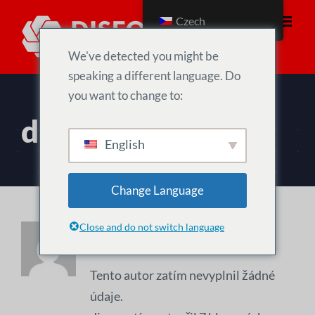
Přeskočit
Czech
na
obsah
We've detected you might be
speaking a different language. Do
you want to change to:
diseo
English
Change Language
Close and do not switch language
O společnosti
diseo
Tento autor zatím nevyplnil žádné
údaje.