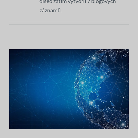
diseo zatím vytvořil 7 blogových
záznamů.