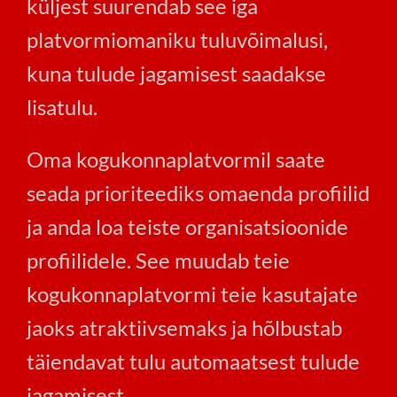
küljest suurendab see iga
platvormiomaniku tuluvõimalusi,
kuna tulude jagamisest saadakse
lisatulu.
Oma kogukonnaplatvormil saate
seada prioriteediks omaenda profiilid
ja anda loa teiste organisatsioonide
profiilidele. See muudab teie
kogukonnaplatvormi teie kasutajate
jaoks atraktiivsemaks ja hõlbustab
täiendavat tulu automaatsest tulude
jagamisest.