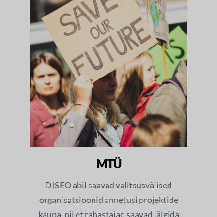
MTÜ
DISEO abil saavad valitsusvälised
organisatsioonid annetusi projektide
kaupa, nii et rahastajad saavad jälgida