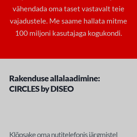
vähendada oma taset vastavalt teie
vajadustele. Me saame hallata mitme
100 miljoni kasutajaga kogukondi.
Rakenduse allalaadimine:
CIRCLES by DISEO
Klõpsake oma nutitelefonis järgmistel