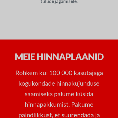
tulude jagamisele.
MEIE HINNAPLAANID
Rohkem kui 100 000 kasutajaga
kogukondade hinnakujunduse
saamiseks palume küsida
hinnapakkumist. Pakume
paindlikkust, et suurendada ja