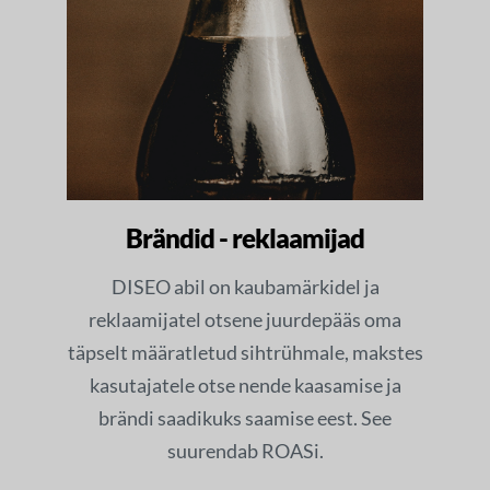
Brändid - reklaamijad
DISEO abil on kaubamärkidel ja
reklaamijatel otsene juurdepääs oma
täpselt määratletud sihtrühmale, makstes
kasutajatele otse nende kaasamise ja
brändi saadikuks saamise eest. See
suurendab ROASi.