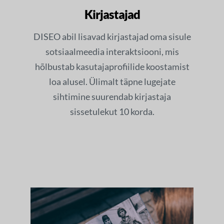
Kirjastajad
DISEO abil lisavad kirjastajad oma sisule
sotsiaalmeedia interaktsiooni, mis
hõlbustab kasutajaprofiilide koostamist
loa alusel. Ülimalt täpne lugejate
sihtimine suurendab kirjastaja
sissetulekut 10 korda.