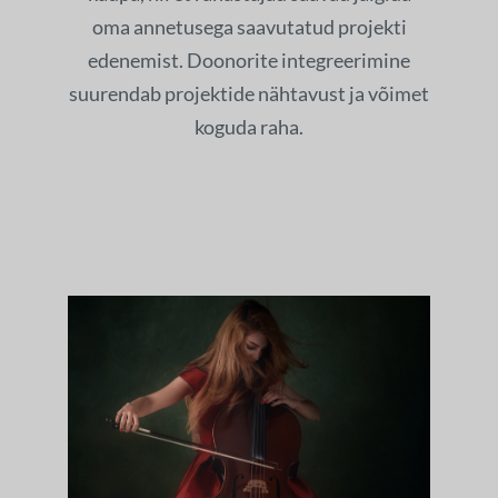
oma annetusega saavutatud projekti
edenemist. Doonorite integreerimine
suurendab projektide nähtavust ja võimet
koguda raha.