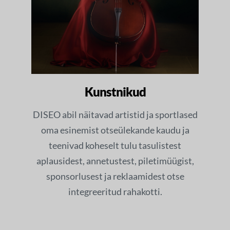
Kunstnikud
DISEO abil näitavad artistid ja sportlased
oma esinemist otseülekande kaudu ja
teenivad koheselt tulu tasulistest
aplausidest, annetustest, piletimüügist,
sponsorlusest ja reklaamidest otse
integreeritud rahakotti.