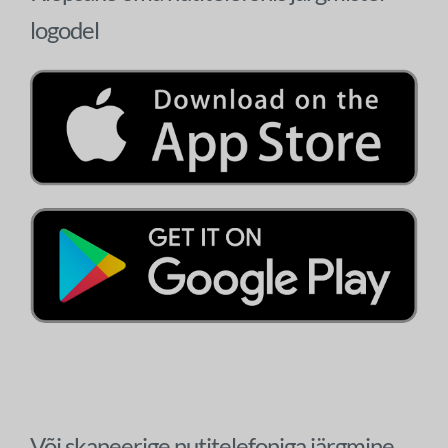
logodel
Või skaneerige nutitelefoniga järgmine