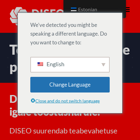
Skip
Estonian
to
content
We've detected you might be
speaking a different language. Do
you want to change to:
Teie enda sotsiaalne
platvorm
English
Change Language
DISEO pakub väärtust
Close and do not switch language
igale tööstusharule.
DISEO suurendab teabevahetuse