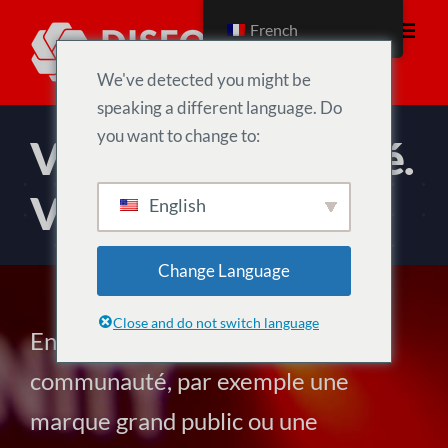
Aller
French
au
contenu
We've detected you might be
speaking a different language. Do
you want to change to:
Votre communauté.
Vos règles.
English
Change Language
Close and do not switch language
En tant que propriétaire d'une
communauté, par exemple une
marque grand public ou une