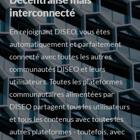
interconnecté
En rejoignant DISEO, vous êtes
automatiquement et parfaitement
connecté avec toutes les autres
communautés DISEO et leurs
utilisateurs. Toutes les plateformes
communautaires alimentées par
DISEO partagent tous les utilisateurs
et tous les contenus avec toutes les
autres plateformes - toutefois, avec