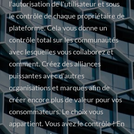
l'autorisation de l'utilisateur et sous
le contrôle de chaque propriétaire de
plateforme. Cela vous donne un
contrôle total sur les communautés
avec lesquelles vous collaborez et
comment. Créez des alliances
puissantes avec d'autres
organisations et marques afin de
créer encore plus de valeur pour vos
consommateurs. Le choix vous
appartient. Vous avez le contrôle ! En