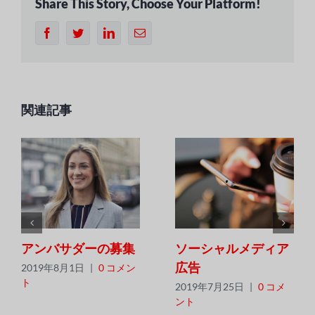
Share This Story, Choose Your Platform!
フ
ツ
リ
電
ェ
イ
ン
子
イ
ッ
ク
メ
ス
タ
ト
ー
ブ
ー
イ
ル
ッ
ン
ク
関連記事
アンバサダーの募集
ソーシャルメディア
広告
2019年8月1日
|
0 コメン
ト
2019年7月25日
|
0 コメ
ント