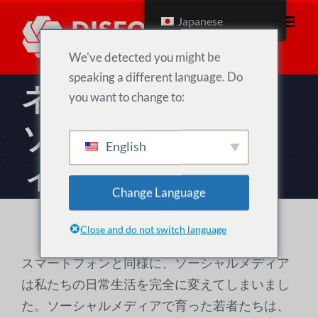
コ
Japanese
ン
テ
We've detected you might be
ン
speaking a different language. Do
ネクストレベル・
ツ
you want to change to:
へ
ソーシャル・メデ
移
English
動
ィア
Change Language
Close and do not switch language
スマートフォンと同様に、ソーシャルメディア
は私たちの日常生活を完全に変えてしまいまし
た。ソーシャルメディアで育った若者たちは、