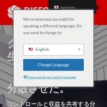
コ
Japanese
ン
テ
We've detected you might be
ン
speaking a different language. Do
ツ
you want to change to:
グローバルな社会
へ
移
English
生態系の確保
動
Change Language
Close and do not switch language
分散させた。
コントロールと収益を共有する分