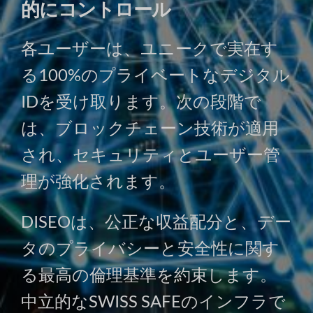
的にコントロール
各ユーザーは、ユニークで実在す
る100%のプライベートなデジタル
IDを受け取ります。次の段階で
は、ブロックチェーン技術が適用
され、セキュリティとユーザー管
理が強化されます。
DISEOは、公正な収益配分と、デー
タのプライバシーと安全性に関す
る最高の倫理基準を約束します。
中立的なSWISS SAFEのインフラで