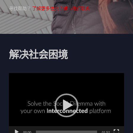
寻找帮助？
了解更多信息？请与我们联系
解决社会困境
視
訊
播
放
器
00:00
01:52