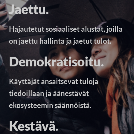
Jaettu.
Hajautetut sosiaaliset alustat, joilla
on jaettu hallinta ja jaetut tulot.
Demokratisoitu.
Käyttäjät ansaitsevat tuloja
tiedoillaan ja äänestävät
ekosysteemin säännöistä.
Kestävä.