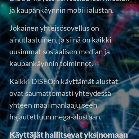
ja kaupankäynnin mobiilialustan.
Jokainen yhteisösovellus on
ainutlaatuinen, ja siinä on kaikki
uusimmat sosiaalisen median ja
kaupankäynnin toiminnot.
Kaikki DISEO:n käyttämät alustat
ovat saumattomasti yhteydessä
yhteen maailmanlaajuiseen
hajautettuun mega-alustaan.
Käyttäjät hallitsevat yksinomaan