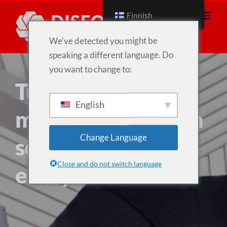
Siirry
Finnish
sisältöön
We've detected you might be
speaking a different language. Do
you want to change to:
Turvallinen
English
maailmanlaajuinen
Change Language
sosiaalinen
Close and do not switch language
ekosysteemi