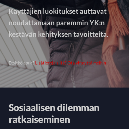
Käyttäjien luokitukset auttavat
noudattamaan paremmin YK:n
kestävän kehityksen tavoitteita.
Etsitkö apua?
Lisätietoja siitä? Ota yhteyttä meihin
Sosiaalisen dilemman
ratkaiseminen