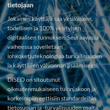
tietojaan
Jokainen käyttäjä saa yksilöllisen,
todellisen ja 100% yksityisen
digitaalisen tunnuksen. Seuraavassa
vaiheessa sovelletaan
lohkoketjuteknologiaa turvallisuuden
ja käyttäjien valvonnan lisäämiseksi.
DISEO on sitoutunut
oikeudenmukaiseen tulonjakoon ja
korkeimpiin eettisiin standardeihin
tietosuojan ja -turvallisuuden osalta.