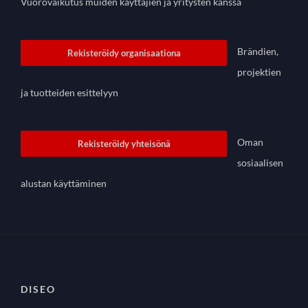
Vuorovaikutus muiden käyttäjien ja yritysten kanssa
Brändien,
Rekisteröidy organisaationa
projektien
ja tuotteiden esittelyyn
Oman
Rekisteröidy yhteisönä
sosiaalisen
alustan käyttäminen
DISEO