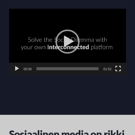
Videotoistin
00:00
01:52
Sosiaalinen media on rikki