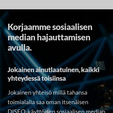
Korjaamme sosiaalisen
median hajauttamisen
avulla.
Jokainen ainutlaatuinen, kaikki
yhteydessä toisiinsa
Jokainen yhteisö millä tahansa
toimialalla saa oman itsenäisen
DISEO-käyttöisen sosiaalisen median