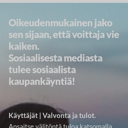
Oikeudenmukainen jako
sen sijaan, että voittaja vie
kaiken.
Sosiaalisesta mediasta
tulee sosiaalista
kaupankäyntiä!
Käyttäjät | Valvonta ja tulot.
Ansaitse välitöntä tuloa katsomalla