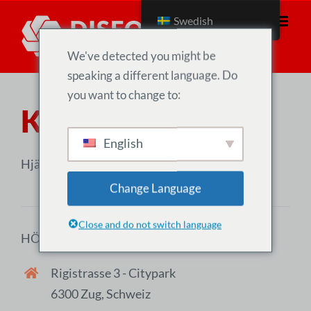
Hoppa
Swedish
till
innehåll
We've detected you might be
speaking a different language. Do
you want to change to:
Kontakta oss
English
Hjälp oss att fixa de sociala medierna!
Change Language
Close and do not switch language
HÖK KRAFTVERKAN
Rigistrasse 3 - Citypark
6300 Zug, Schweiz