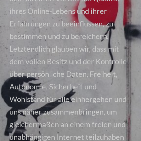
ihres Online-Lebens und ihrer
Erfahrungen zu beeinflussen, zu
bestimmen und zu bereichern.
Letztendlich glauben wir, dass mit
dem vollen Besitz und der Kontrolle
über persönliche Daten, Freiheit,
Autonomie, Sicherheit und
Wohlstand für alle einhergehen und
uns näher zusammenbringen, um
gleichermaßen an einem freien und
unabhängigen Internet teilzuhaben