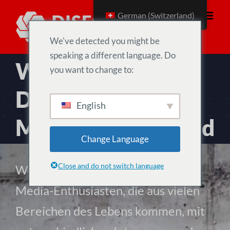
Zum
German (Switzerland)
Inhalt
springen
We've detected you might be
speaking a different language. Do
Wir glauben, dass
you want to change to:
Datenrechte ein
English
Menschenrecht sind
Change Language
Close and do not switch language
Wir sind eine Gruppe von Social-
Media-Enthusiasten, die aus vielen
Bereichen des Lebens kommen, mit