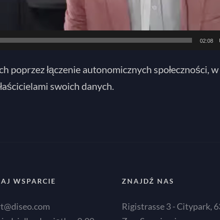
02:08
h poprzez łączenie autonomicznych społeczności, w
aścicielami swoich danych.
AJ WSPARCIE
ZNAJDŹ NAS
rt@diseo.com
Rigistrasse 3 - Citypark, 