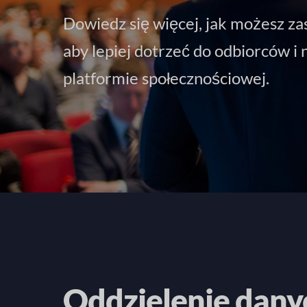
Dowiedz się więcej, jak możesz za
aby lepiej dotrzeć do odbiorców i 
platformie społecznościowej.
Oddzielenie dany