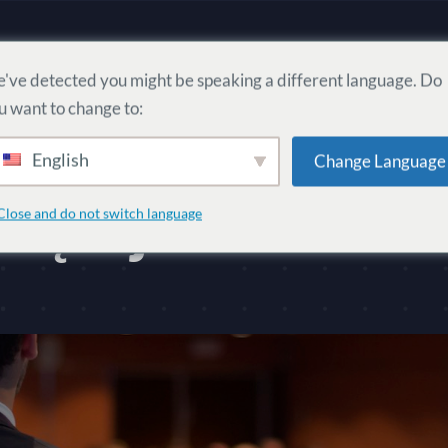
Strona główna
Użytkownicy
Społeczności
've detected you might be speaking a different language. Do
u want to change to:
English
Change Language
więcej o DISEO
Close and do not switch language