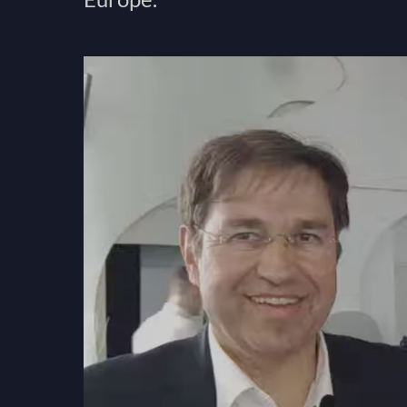
Odtwarzacz
video