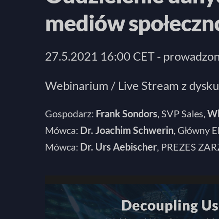
mediów społeczn
27.5.2021 16:00 CET - prowadzo
Webinarium / Live Stream z dyskus
Gospodarz:
Frank Sondors
, SVP Sales,
Wh
Mówca:
Dr. Joachim Schwerin
, Główny 
Mówca:
Dr. Urs Aebischer
, PREZES ZA
Odtwarzacz
video