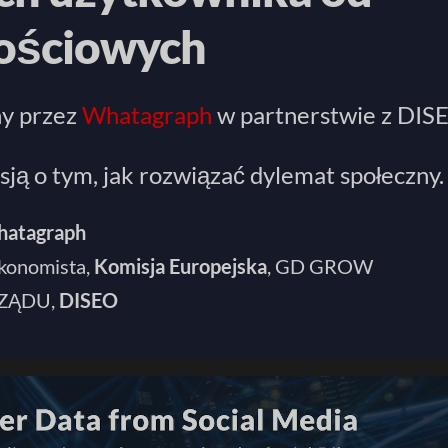
ościowych
ny przez
Whatagraph
w partnerstwie z DIS
ją o tym, jak rozwiązać dylemat społeczny.
atagraph
Ekonomista,
Komisja Europejska
, GD GROW
RZĄDU,
DISEO