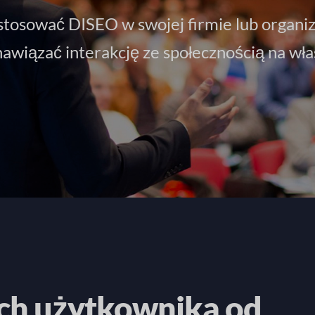
stosować DISEO w swojej firmie lub organiza
nawiązać interakcję ze społecznością na wła
ch użytkownika od