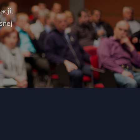
cji,
snej