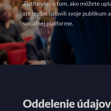
Zistite viac o tom, ako môžete upl
ste lepšie oslovili svoje publikum
sociálnej platforme.
Oddelenie údajov