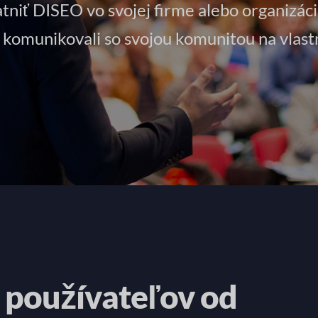
atniť DISEO vo svojej firme alebo organizáci
 a komunikovali so svojou komunitou na vlast
 používateľov od