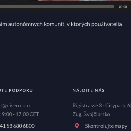
02:08
ním autonómnych komunít, v ktorých používatelia
JTE PODPORU
NÁJDITE NÁS
rt@diseo.com
Rigistrasse 3 - Citypark, 
: 9:00 - 17:00 CET
Zug, Švajčiarsko
41 58 680 6800
Skontrolujte mapy