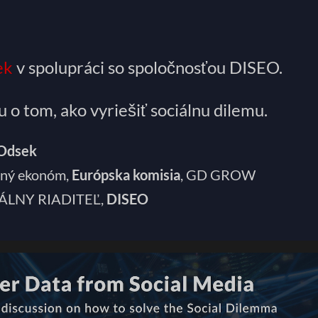
ek
v spolupráci so spoločnosťou DISEO.
 o tom, ako vyriešiť sociálnu dilemu.
Odsek
avný ekonóm,
Európska komisia
, GD GROW
ÁLNY RIADITEĽ,
DISEO