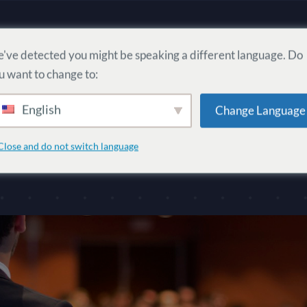
Domov
Používatelia
Komunity
've detected you might be speaking a different language. Do
u want to change to:
English
Change Language
mácie o DISEO
Close and do not switch language