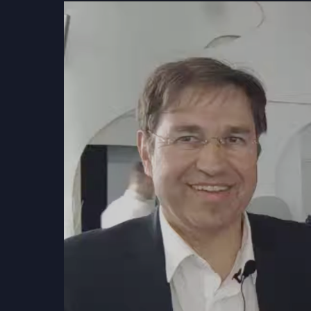
Video
prehrávač