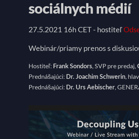
sociálnych médií
27.5.2021 16h CET - hostiteľ
Ods
Webinár/priamy prenos s diskusiou
Hostiteľ:
Frank Sondors
, SVP pre predaj,
Prednášajúci:
Dr. Joachim Schwerin
, hl
Prednášajúci:
Dr. Urs Aebischer
, GENER
Video
prehrávač