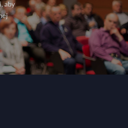
i, aby
nej